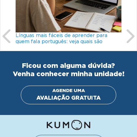
Previous
Ne
Línguas mais fáceis de aprender para
quem fala português: veja quais são
Ficou com alguma dúvida?
Venha conhecer minha unidade!
AGENDE UMA
AVALIAÇÃO GRATUITA