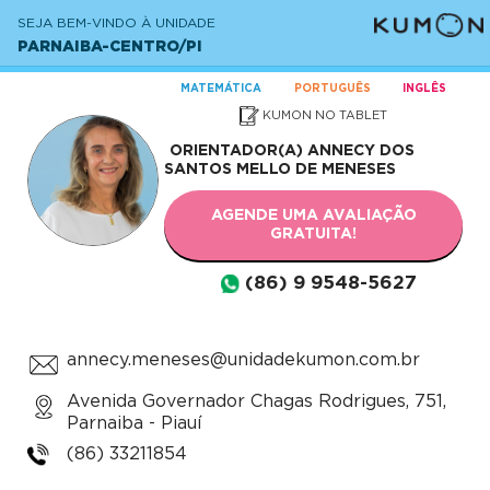
SEJA BEM-VINDO À UNIDADE
PARNAIBA-CENTRO/PI
MATEMÁTICA
PORTUGUÊS
INGLÊS
KUMON NO TABLET
ORIENTADOR(A)
ANNECY DOS
SANTOS MELLO DE MENESES
AGENDE UMA AVALIAÇÃO
GRATUITA!
(86) 9 9548-5627
annecy.meneses@unidadekumon.com.br
Avenida Governador Chagas Rodrigues, 751,
Parnaiba - Piauí
(86) 33211854