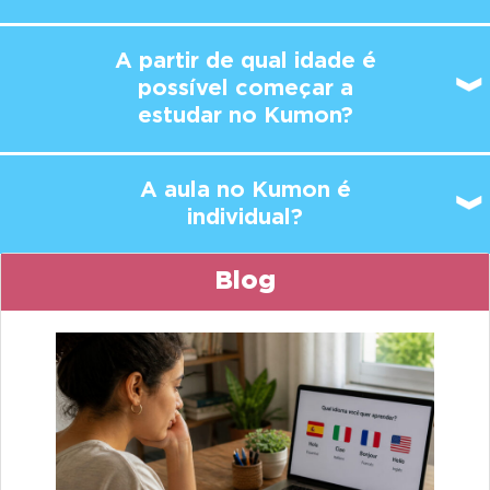
A partir de qual idade é
possível
começar a
estudar no Kumon?
A aula no Kumon é
individual?
Blog