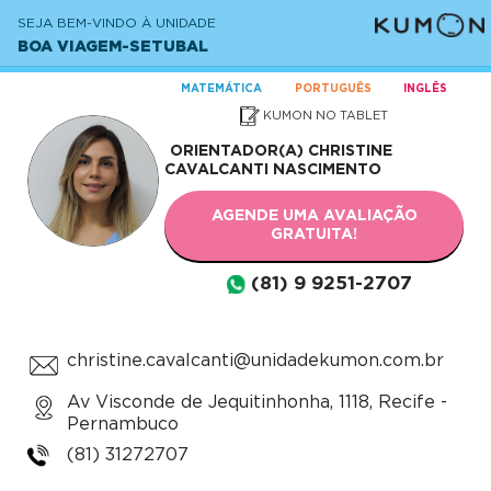
SEJA BEM-VINDO À UNIDADE
BOA VIAGEM-SETUBAL
MATEMÁTICA
PORTUGUÊS
INGLÊS
KUMON NO TABLET
ORIENTADOR(A)
CHRISTINE
CAVALCANTI NASCIMENTO
AGENDE UMA AVALIAÇÃO
GRATUITA!
(81) 9 9251-2707
christine.cavalcanti@unidadekumon.com.br
Av Visconde de Jequitinhonha, 1118, Recife -
Pernambuco
(81) 31272707