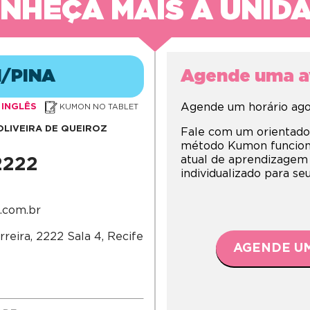
NHEÇA MAIS A UNID
/PINA
Agende uma av
Agende um horário agor
INGLÊS
KUMON NO TABLET
OLIVEIRA DE QUEIROZ
Fale com um orientado
método Kumon funciona,
atual de aprendizagem
2222
individualizado para s
.com.br
eira, 2222 Sala 4, Recife
AGENDE UM