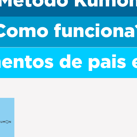
Método Kumo
Como funciona
ntos de pais 