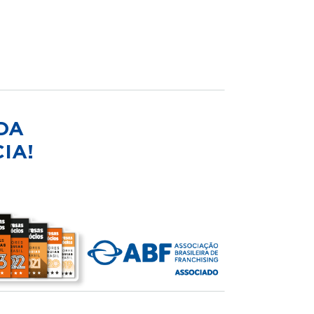
DA
IA!