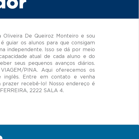
dor
 Oliveira De Queiroz Monteiro e sou
é guiar os alunos para que consigam
ma independente. Isso se dá por meio
capacidade atual de cada aluno e do
ceber seus pequenos avanços diários.
A VIAGEM/PINA. Aqui oferecemos os
e inglês. Entre em contato e venha
prazer recebê-lo! Nosso endereço é