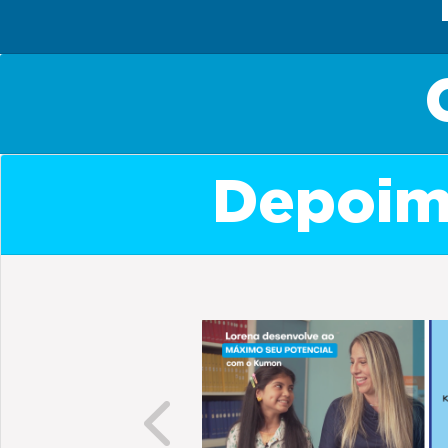
Depoime
Previous