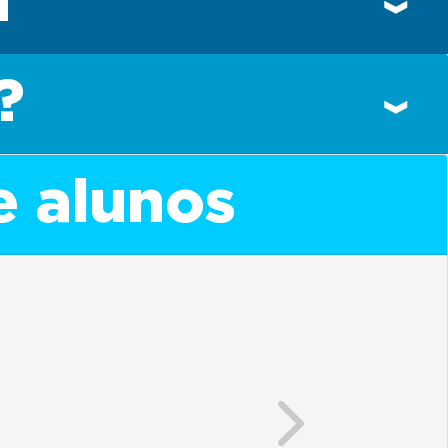
n
?
e alunos
Next