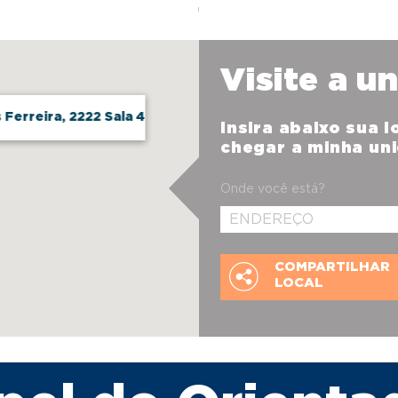
Visite a u
Ferreira, 2222 Sala 4
Insira abaixo sua 
chegar a minha un
Onde você está?
COMPARTILHAR
LOCAL