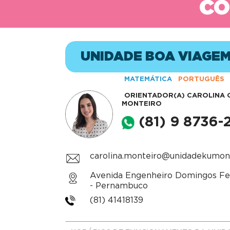
CO
UNIDADE BOA VIAGEM
MATEMÁTICA
PORTUGUÊS
ORIENTADOR(A)
CAROLINA 
MONTEIRO
(81) 9 8736-
carolina.monteiro@unidadekumon
Avenida Engenheiro Domingos Ferr
- Pernambuco
(81) 41418139