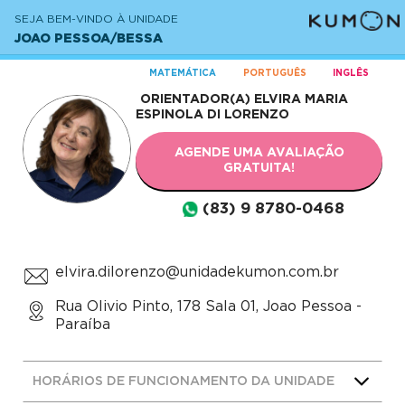
SEJA BEM-VINDO À UNIDADE
JOAO PESSOA/BESSA
MATEMÁTICA
PORTUGUÊS
INGLÊS
ORIENTADOR(A)
ELVIRA MARIA
ESPINOLA DI LORENZO
AGENDE UMA AVALIAÇÃO
GRATUITA!
(83) 9 8780-0468
elvira.dilorenzo@unidadekumon.com.br
Rua Olivio Pinto, 178 Sala 01, Joao Pessoa -
Paraíba
HORÁRIOS DE FUNCIONAMENTO DA UNIDADE