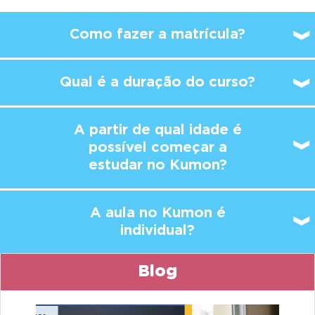
Como fazer a matrícula?
Qual é a duração do curso?
A partir de qual idade é
possível
começar a
estudar no Kumon?
A aula no Kumon é
individual?
Blog