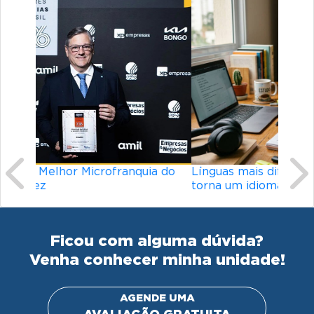
Previous
Ne
Línguas mais difíceis do mundo: o que
torna um idioma desafiador?
Ficou com alguma dúvida?
Venha conhecer minha unidade!
AGENDE UMA