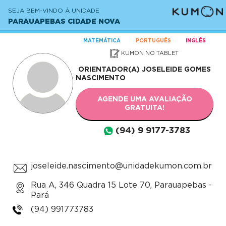
SEJA BEM-VINDO À UNIDADE
PARAUAPEBAS CIDADE NOVA
MATEMÁTICA
PORTUGUÊS
INGLÊS
KUMON NO TABLET
ORIENTADOR(A)
JOSELEIDE GOMES
NASCIMENTO
AGENDE UMA AVALIAÇÃO
GRATUITA!
(94) 9 9177-3783
joseleide.nascimento@unidadekumon.com.br
Rua A, 346 Quadra 15 Lote 70, Parauapebas -
Pará
(94) 991773783