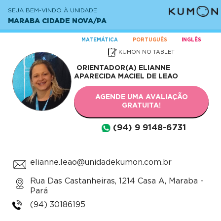
SEJA BEM-VINDO À UNIDADE
MARABA CIDADE NOVA/PA
MATEMÁTICA
PORTUGUÊS
INGLÊS
KUMON NO TABLET
ORIENTADOR(A)
ELIANNE
APARECIDA MACIEL DE LEAO
AGENDE UMA AVALIAÇÃO
GRATUITA!
(94) 9 9148-6731
elianne.leao@unidadekumon.com.br
Rua Das Castanheiras, 1214 Casa A, Maraba -
Pará
(94) 30186195