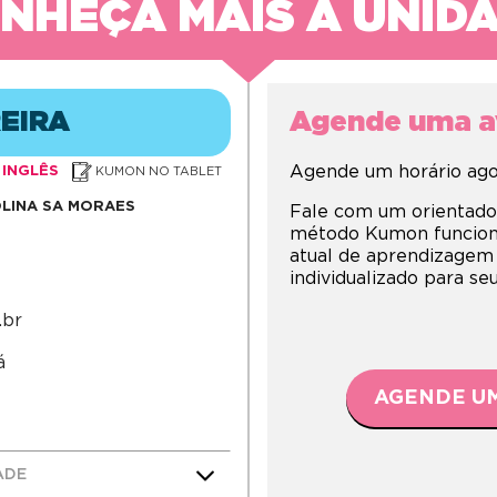
NHEÇA MAIS A UNID
EIRA
Agende uma av
Agende um horário agor
INGLÊS
KUMON NO TABLET
LINA SA MORAES
Fale com um orientado
método Kumon funciona,
atual de aprendizagem
individualizado para s
.br
á
AGENDE UM
ADE