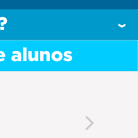
?
e alunos
Next