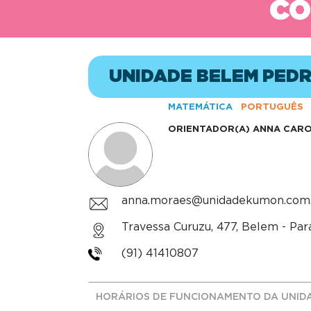
CO
UNIDADE BELEM PEDR
MATEMÁTICA
PORTUGUÊS
ORIENTADOR(A)
ANNA CARO
anna.moraes@unidadekumon.com
Travessa Curuzu, 477, Belem - Par
(91) 41410807
HORÁRIOS DE FUNCIONAMENTO DA UNID