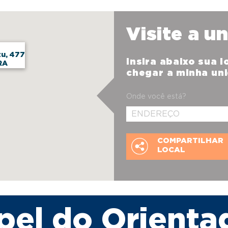
Visite a u
u, 477
Insira abaixo sua 
RA
chegar a minha un
Onde você está?
COMPARTILHAR
LOCAL
pel do Orienta