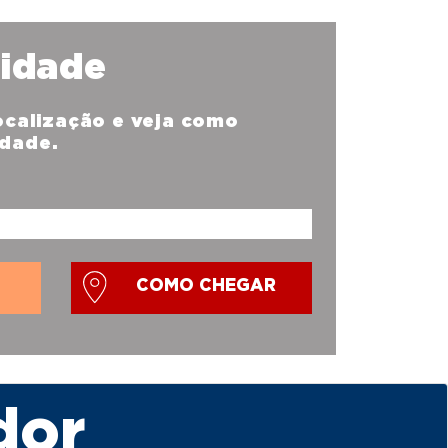
nidade
localização e veja como
idade.
COMO CHEGAR
dor