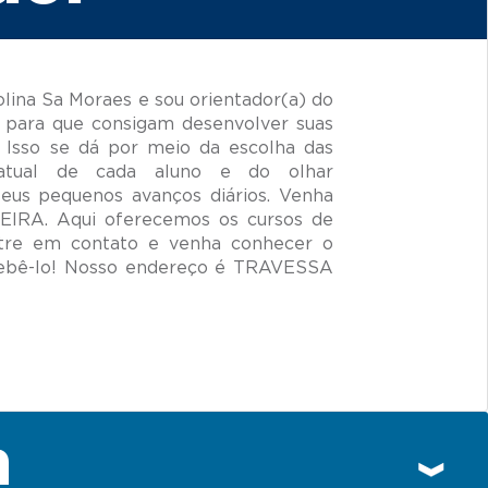
ina Sa Moraes e sou orientador(a) do
 para que consigam desenvolver suas
 Isso se dá por meio da escolha das
 atual de cada aluno e do olhar
seus pequenos avanços diários. Venha
EIRA. Aqui oferecemos os cursos de
ntre em contato e venha conhecer o
ebê-lo! Nosso endereço é TRAVESSA
n