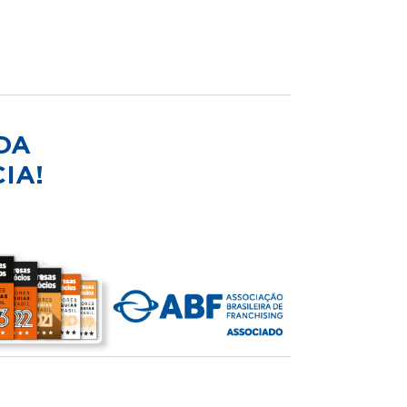
DA
IA!