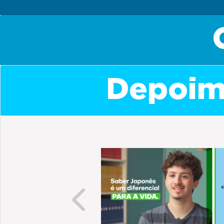
Depoime
Previous