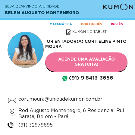
SEJA BEM-VINDO À UNIDADE
BELEM AUGUSTO MONTENEGRO
MATEMÁTICA
PORTUGUÊS
INGLÊS
KUMON NO TABLET
ORIENTADOR(A)
CORT ELINE PINTO
MOURA
AGENDE UMA AVALIAÇÃO
GRATUITA!
(91) 9 8413-3656
cort.moura@unidadekumon.com.br
Rod Augusto Montenegro, 6 Residencial Rui
Barata, Belem - Pará
(91) 32979695