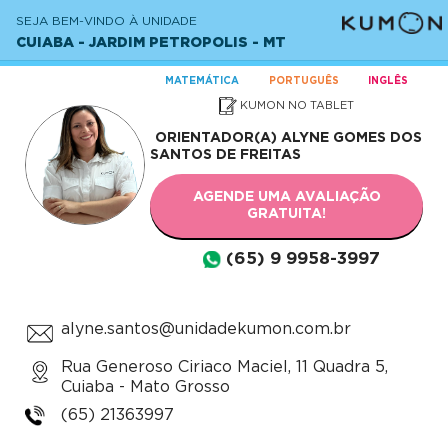
SEJA BEM-VINDO À UNIDADE
CUIABA - JARDIM PETROPOLIS - MT
MATEMÁTICA
PORTUGUÊS
INGLÊS
KUMON NO TABLET
ORIENTADOR(A)
ALYNE GOMES DOS
SANTOS DE FREITAS
AGENDE UMA AVALIAÇÃO
GRATUITA!
(65) 9 9958-3997
alyne.santos@unidadekumon.com.br
Rua Generoso Ciriaco Maciel, 11 Quadra 5,
Cuiaba - Mato Grosso
(65) 21363997