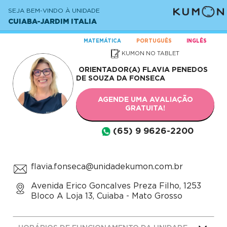
SEJA BEM-VINDO À UNIDADE
CUIABA-JARDIM ITALIA
MATEMÁTICA
PORTUGUÊS
INGLÊS
KUMON NO TABLET
ORIENTADOR(A)
FLAVIA PENEDOS
DE SOUZA DA FONSECA
AGENDE UMA AVALIAÇÃO
GRATUITA!
(65) 9 9626-2200
flavia.fonseca@unidadekumon.com.br
Avenida Erico Goncalves Preza Filho, 1253
Bloco A Loja 13, Cuiaba - Mato Grosso