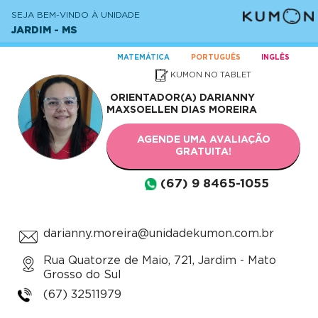
SEJA BEM-VINDO À UNIDADE
JARDIM - MS
MATEMÁTICA
PORTUGUÊS
INGLÊS
KUMON NO TABLET
ORIENTADOR(A)
DARIANNY
MAXSOELLEN DIAS MOREIRA
AGENDE UMA AVALIAÇÃO
GRATUITA!
(67) 9 8465-1055
darianny.moreira@unidadekumon.com.br
Rua Quatorze de Maio, 721, Jardim - Mato
Grosso do Sul
(67) 32511979