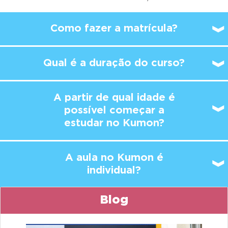
Como fazer a matrícula?
Qual é a duração do curso?
A partir de qual idade é
possível
começar a
estudar no Kumon?
A aula no Kumon é
individual?
Blog