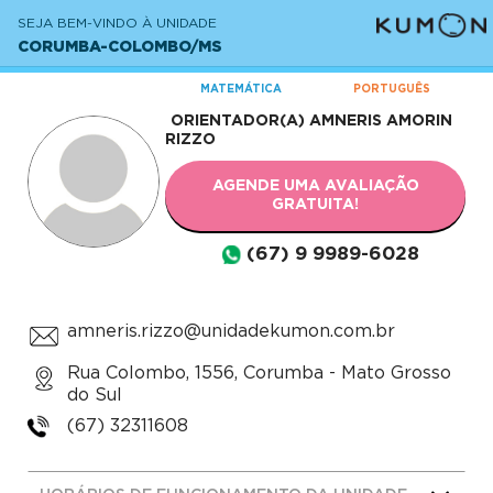
SEJA BEM-VINDO À UNIDADE
CORUMBA-COLOMBO/MS
MATEMÁTICA
PORTUGUÊS
ORIENTADOR(A)
AMNERIS AMORIN
RIZZO
AGENDE UMA AVALIAÇÃO
GRATUITA!
(67) 9 9989-6028
amneris.rizzo@unidadekumon.com.br
Rua Colombo, 1556, Corumba - Mato Grosso
do Sul
(67) 32311608