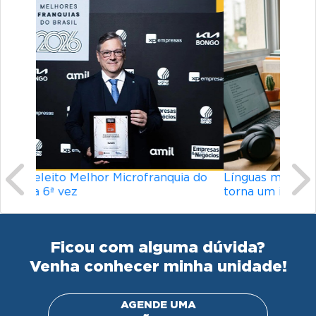
Previous
Ne
Línguas mais difíceis do mundo: o que
torna um idioma desafiador?
Ficou com alguma dúvida?
Venha conhecer minha unidade!
AGENDE UMA