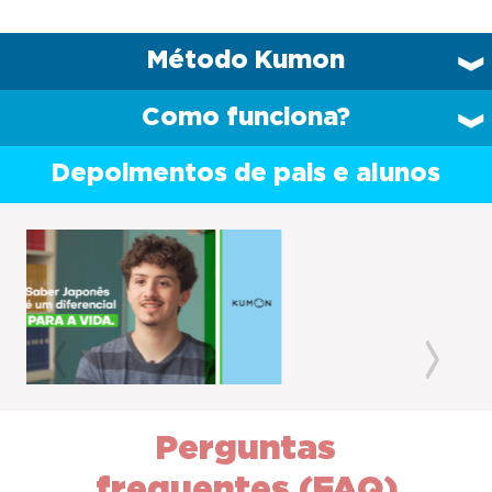
Método Kumon
Como funciona?
Depoimentos de pais e alunos
Previous
Next
Perguntas
frequentes (FAQ)