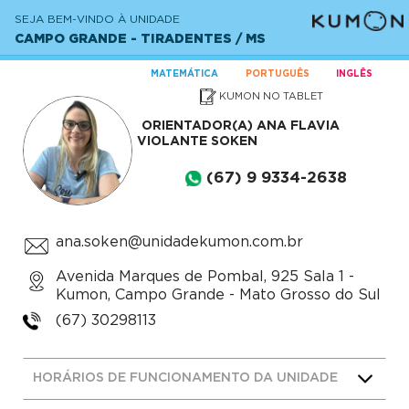
SEJA BEM-VINDO À UNIDADE
CAMPO GRANDE - TIRADENTES / MS
MATEMÁTICA
PORTUGUÊS
INGLÊS
KUMON NO TABLET
ORIENTADOR(A)
ANA FLAVIA
VIOLANTE SOKEN
(67) 9 9334-2638
ana.soken@unidadekumon.com.br
Avenida Marques de Pombal, 925 Sala 1 -
Kumon, Campo Grande - Mato Grosso do Sul
(67) 30298113
HORÁRIOS DE FUNCIONAMENTO DA UNIDADE