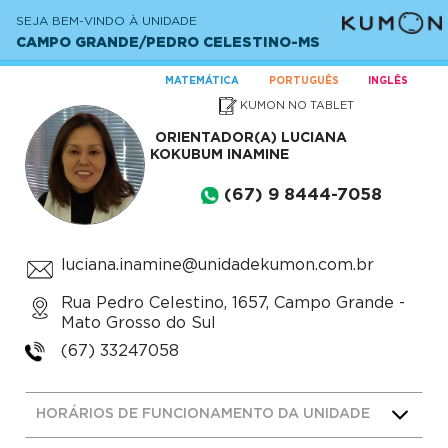
SEJA BEM-VINDO À UNIDADE
CAMPO GRANDE/PEDRO CELESTINO-MS
MATEMÁTICA
PORTUGUÊS
INGLÊS
KUMON NO TABLET
ORIENTADOR(A)
LUCIANA
KOKUBUM INAMINE
(67) 9 8444-7058
luciana.inamine@unidadekumon.com.br
Rua Pedro Celestino, 1657, Campo Grande -
Mato Grosso do Sul
(67) 33247058
HORÁRIOS DE FUNCIONAMENTO DA UNIDADE