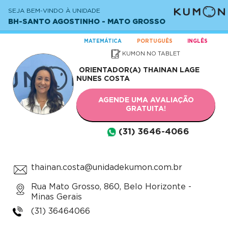
SEJA BEM-VINDO À UNIDADE
BH-SANTO AGOSTINHO - MATO GROSSO
MATEMÁTICA
PORTUGUÊS
INGLÊS
KUMON NO TABLET
ORIENTADOR(A)
THAINAN LAGE
NUNES COSTA
AGENDE UMA AVALIAÇÃO
GRATUITA!
(31) 3646-4066
thainan.costa@unidadekumon.com.br
Rua Mato Grosso, 860, Belo Horizonte -
Minas Gerais
(31) 36464066