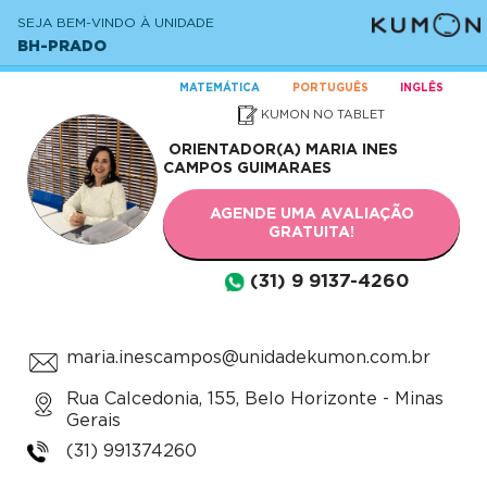
SEJA BEM-VINDO À UNIDADE
BH-PRADO
MATEMÁTICA
PORTUGUÊS
INGLÊS
KUMON NO TABLET
ORIENTADOR(A)
MARIA INES
CAMPOS GUIMARAES
AGENDE UMA AVALIAÇÃO
GRATUITA!
(31) 9 9137-4260
maria.inescampos@unidadekumon.com.br
Rua Calcedonia, 155, Belo Horizonte - Minas
Gerais
(31) 991374260