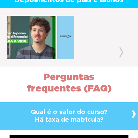
Depoimentos de pais e alunos
Previous
Next
Perguntas
frequentes (FAQ)
Qual é o valor do curso?
Há taxa de matrícula?