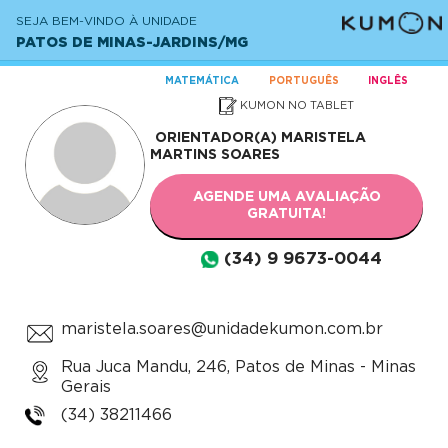
SEJA BEM-VINDO À UNIDADE
PATOS DE MINAS-JARDINS/MG
MATEMÁTICA
PORTUGUÊS
INGLÊS
KUMON NO TABLET
ORIENTADOR(A)
MARISTELA
MARTINS SOARES
AGENDE UMA AVALIAÇÃO
GRATUITA!
(34) 9 9673-0044
maristela.soares@unidadekumon.com.br
Rua Juca Mandu, 246, Patos de Minas - Minas
Gerais
(34) 38211466