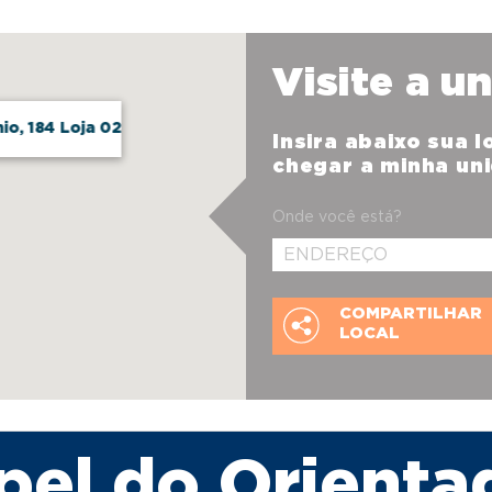
Visite a u
io, 184 Loja 02
Insira abaixo sua 
chegar a minha un
Onde você está?
COMPARTILHAR
LOCAL
pel do Orienta