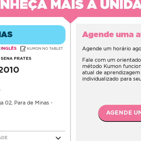
NHEÇA MAIS A UNID
NAS
Agende uma av
Agende um horário agor
INGLÊS
KUMON NO TABLET
 SENA PRATES
Fale com um orientado
método Kumon funciona,
-2010
atual de aprendizagem
individualizado para s
r
a 02, Para de Minas -
AGENDE UM
ADE