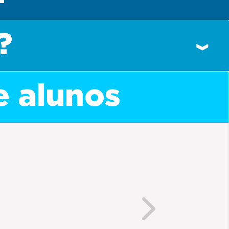
?
e alunos
Next