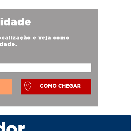
nidade
localização e veja como
idade.
COMO CHEGAR
dor