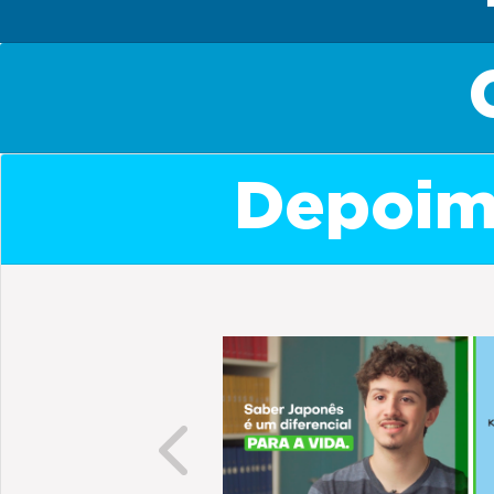
Depoime
Previous