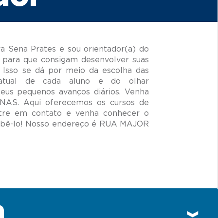
 Sena Prates e sou orientador(a) do
 para que consigam desenvolver suas
 Isso se dá por meio da escolha das
 atual de cada aluno e do olhar
seus pequenos avanços diários. Venha
INAS. Aqui oferecemos os cursos de
ntre em contato e venha conhecer o
ebê-lo! Nosso endereço é RUA MAJOR
n