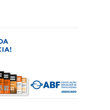
DA
IA!