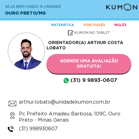
SEJA BEM-VINDO À UNIDADE
OURO PRETO/MG
MATEMÁTICA
PORTUGUÊS
INGLÊS
KUMON NO TABLET
ORIENTADOR(A)
ARTHUR COSTA
LOBATO
AGENDE UMA AVALIAÇÃO
GRATUITA!
(31) 9 9893-0607
arthur.lobato@unidadekumon.com.br
Pc Prefeito Amadeu Barbosa, 109C, Ouro
Preto - Minas Gerais
(31) 998930607