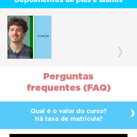
Depoimentos de pais e alunos
Previous
Next
Perguntas
frequentes (FAQ)
Qual é o valor do curso?
Há taxa de matrícula?