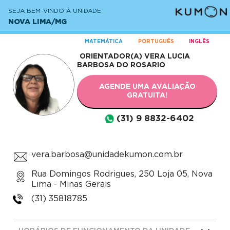
SEJA BEM-VINDO À UNIDADE
NOVA LIMA/MG
MATEMÁTICA
PORTUGUÊS
INGLÊS
ORIENTADOR(A)
VERA LUCIA
BARBOSA DO ROSARIO
AGENDE UMA AVALIAÇÃO
GRATUITA!
(31) 9 8832-6402
vera.barbosa@unidadekumon.com.br
Rua Domingos Rodrigues, 250 Loja 05, Nova
Lima - Minas Gerais
(31) 35818785