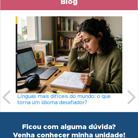
Blog
Previous
Ne
Línguas mais difíceis do mundo: o que
torna um idioma desafiador?
Ficou com alguma dúvida?
Venha conhecer minha unidade!