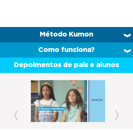
Método Kumon
Como funciona?
Depoimentos de pais e alunos
Previous
Next