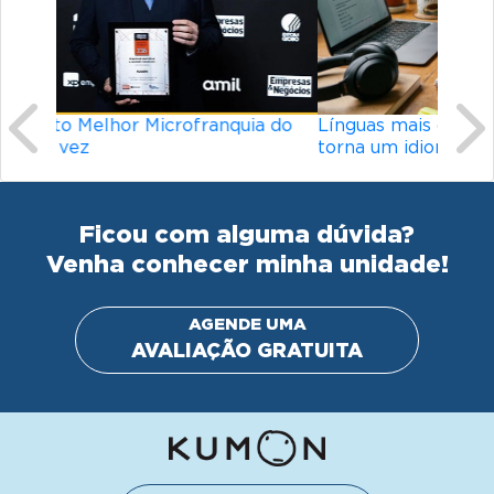
Previous
Ne
Línguas mais difíceis do mundo: o que
torna um idioma desafiador?
Ficou com alguma dúvida?
Venha conhecer minha unidade!
AGENDE UMA
AVALIAÇÃO GRATUITA