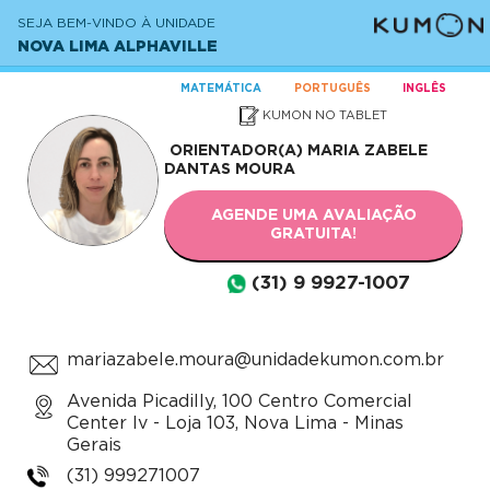
SEJA BEM-VINDO À UNIDADE
NOVA LIMA ALPHAVILLE
MATEMÁTICA
PORTUGUÊS
INGLÊS
KUMON NO TABLET
ORIENTADOR(A)
MARIA ZABELE
DANTAS MOURA
AGENDE UMA AVALIAÇÃO
GRATUITA!
(31) 9 9927-1007
mariazabele.moura@unidadekumon.com.br
Avenida Picadilly, 100 Centro Comercial
Center Iv - Loja 103, Nova Lima - Minas
Gerais
(31) 999271007