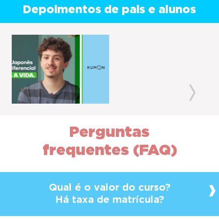
Depoimentos de pais e alunos
Previous
Next
Perguntas
frequentes (FAQ)
Qual é o valor do curso?
Há taxa de matrícula?