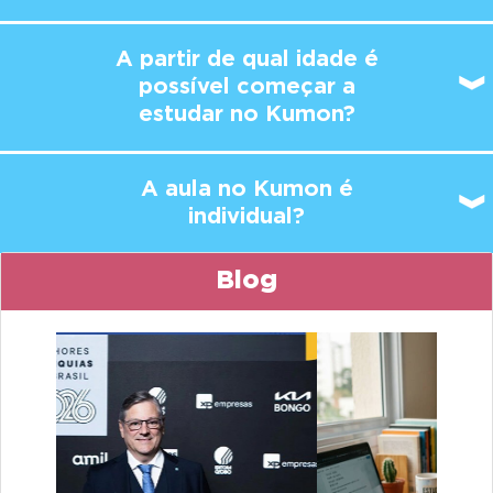
A partir de qual idade é
possível
começar a
estudar no Kumon?
A aula no Kumon é
individual?
Blog