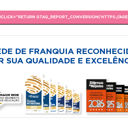
NCLICK="RETURN GTAG_REPORT_CONVERSION('HTTPS://A
EDE DE FRANQUIA RECONHECI
R SUA QUALIDADE E EXCELÊNC