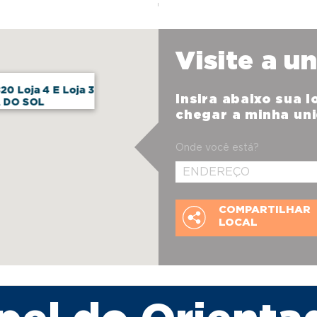
Visite a u
20 Loja 4 E Loja 3
Insira abaixo sua 
 DO SOL
chegar a minha un
Onde você está?
COMPARTILHAR
LOCAL