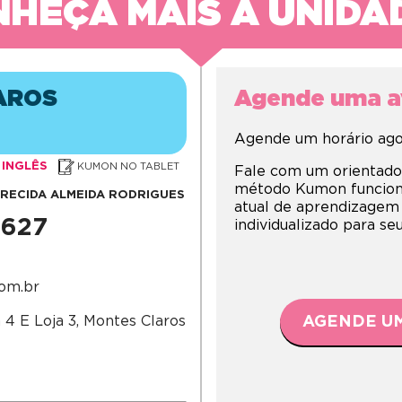
HEÇA MAIS A UNIDA
AROS
Agende uma av
Agende um horário agor
INGLÊS
KUMON NO TABLET
Fale com um orientado
método Kumon funciona,
ARECIDA ALMEIDA RODRIGUES
atual de aprendizagem
5627
individualizado para s
com.br
 4 E Loja 3, Montes Claros
AGENDE UM