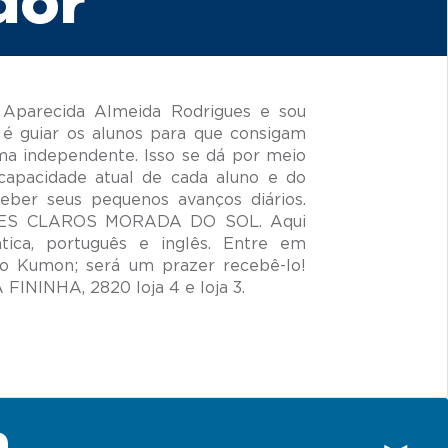
dor
Aparecida Almeida Rodrigues e sou
é guiar os alunos para que consigam
ma independente. Isso se dá por meio
capacidade atual de cada aluno e do
ceber seus pequenos avanços diários.
ONTES CLAROS MORADA DO SOL. Aqui
ica, português e inglês. Entre em
o Kumon; será um prazer recebê-lo!
n