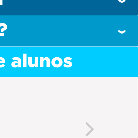
?
e alunos
Next