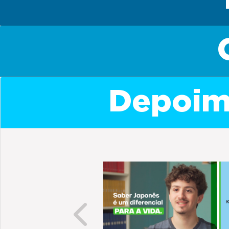
Depoime
Previous