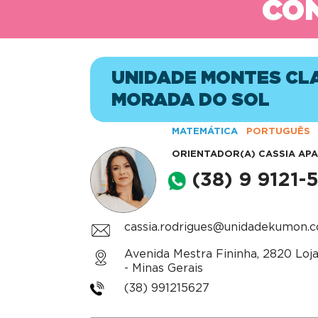
CON
UNIDADE MONTES CL
MORADA DO SOL
MATEMÁTICA
PORTUGUÊS
ORIENTADOR(A)
CASSIA AP
(38) 9 9121-
cassia.rodrigues@unidadekumon.
Avenida Mestra Fininha, 2820 Loja
- Minas Gerais
(38) 991215627