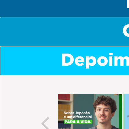
Depoime
Previous