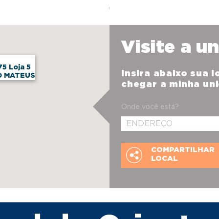
Visite a u
75 Loja 5
Insira abaixo sua 
O MATEUS
chegar a minha un
Onde você está?
COMPARTILHAR
LOCAL