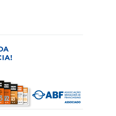
DA
IA!