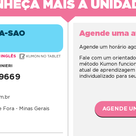
HEÇA MAIS A UNIDA
RA-SAO
Agende uma av
Agende um horário agor
INGLÊS
KUMON NO TABLET
Fale com um orientado
método Kumon funciona,
NIERI
atual de aprendizagem
-9669
individualizado para s
m.br
e Fora - Minas Gerais
AGENDE UM