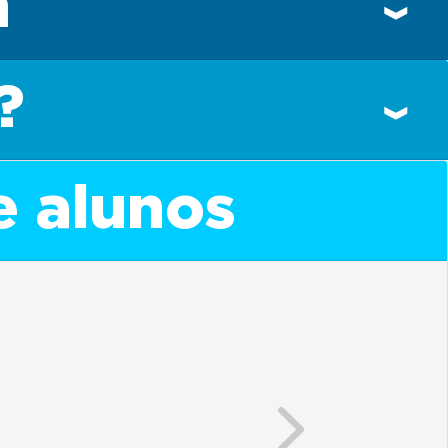
n
?
e alunos
Next