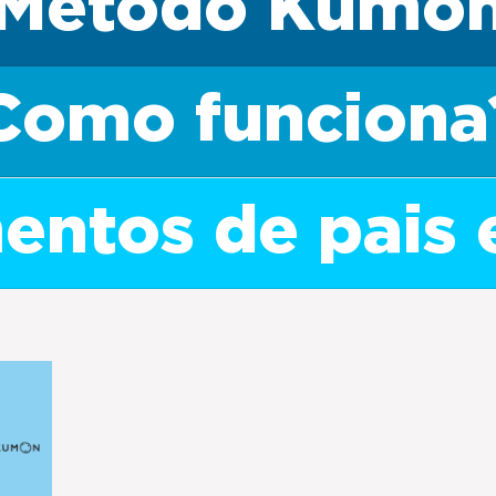
Método Kumo
Como funciona
ntos de pais 