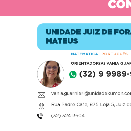
CON
UNIDADE JUIZ DE FO
MATEUS
MATEMÁTICA
PORTUGUÊS
ORIENTADOR(A)
VANIA GUAR
(32) 9 9989
vania.guarnieri@unidadekumon.co
Rua Padre Cafe, 875 Loja 5, Juiz d
(32) 32413604