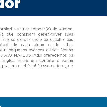
dor
rnieri e sou orientador(a) do Kumon.
ra que consigam desenvolver suas
 Isso se dá por meio da escolha das
 atual de cada aluno e do olhar
seus pequenos avanços diários. Venha
ORA-SAO MATEUS. Aqui oferecemos os
e inglês. Entre em contato e venha
prazer recebê-lo! Nosso endereço é