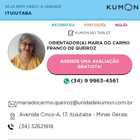
SEJA BEM-VINDO À UNIDADE
ITUIUTABA
MATEMÁTICA
PORTUGUÊS
INGLÊS
KUMON NO TABLET
ORIENTADOR(A)
MARIA DO CARMO
FRANCO DE QUEIROZ
AGENDE UMA AVALIAÇÃO
GRATUITA!
(34) 9 9963-4561
mariadocarmo.queiroz@unidadekumon.com.br
Avenida Cinco-A, 17, Ituiutaba - Minas Gerais
(34) 32621616