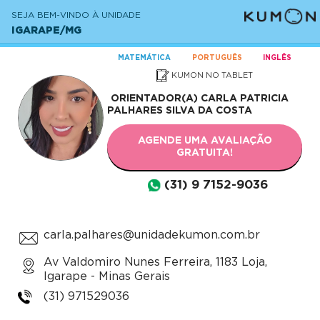
SEJA BEM-VINDO À UNIDADE
IGARAPE/MG
MATEMÁTICA
PORTUGUÊS
INGLÊS
KUMON NO TABLET
ORIENTADOR(A)
CARLA PATRICIA
PALHARES SILVA DA COSTA
AGENDE UMA AVALIAÇÃO
GRATUITA!
(31) 9 7152-9036
carla.palhares@unidadekumon.com.br
Av Valdomiro Nunes Ferreira, 1183 Loja,
Igarape - Minas Gerais
(31) 971529036