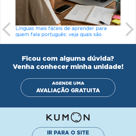
Línguas mais fáceis de aprender para
quem fala português: veja quais são
Ficou com alguma dúvida?
Venha conhecer minha unidade!
AGENDE UMA
AVALIAÇÃO GRATUITA
IR PARA O SITE