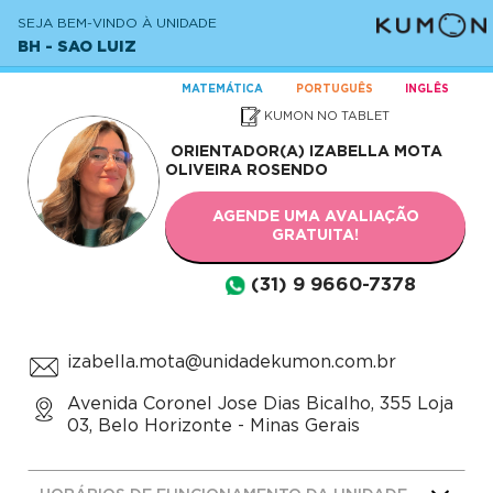
SEJA BEM-VINDO À UNIDADE
BH - SAO LUIZ
MATEMÁTICA
PORTUGUÊS
INGLÊS
KUMON NO TABLET
ORIENTADOR(A)
IZABELLA MOTA
OLIVEIRA ROSENDO
AGENDE UMA AVALIAÇÃO
GRATUITA!
(31) 9 9660-7378
izabella.mota@unidadekumon.com.br
Avenida Coronel Jose Dias Bicalho, 355 Loja
03, Belo Horizonte - Minas Gerais