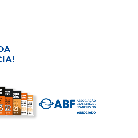
DA
IA!