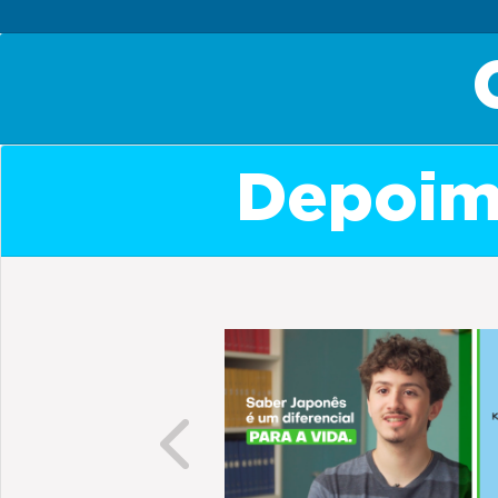
Depoime
Previous