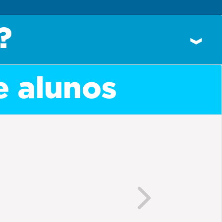
?
e alunos
Next