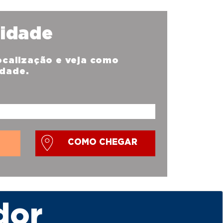
nidade
localização e veja como
idade.
COMO CHEGAR
dor