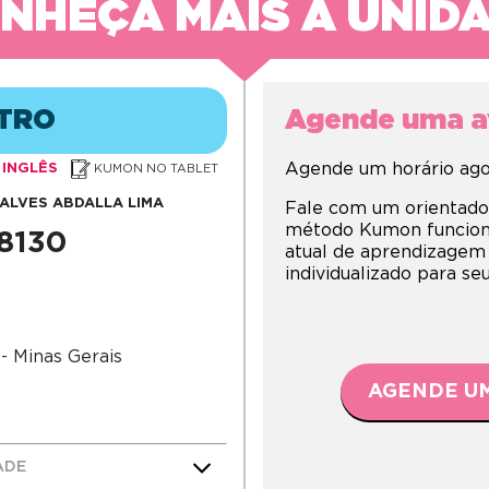
NHEÇA MAIS A UNID
TRO
Agende uma av
Agende um horário agor
INGLÊS
KUMON NO TABLET
ALVES ABDALLA LIMA
Fale com um orientado
método Kumon funciona,
-8130
atual de aprendizagem
individualizado para s
- Minas Gerais
AGENDE UM
ADE