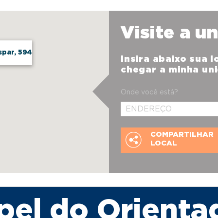
Visite a u
par, 594
Insira abaixo sua 
chegar a minha un
Onde você está?
COMPARTILHAR
LOCAL
pel do Orienta