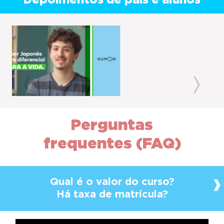
Depoimentos de pais e alunos
Previous
Next
Perguntas
frequentes (FAQ)
Qual é o valor do curso?
Há taxa de matrícula?