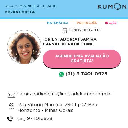
SEJA BEM-VINDO À UNIDADE
BH-ANCHIETA
MATEMÁTICA
PORTUGUÊS
INGLÊS
KUMON NO TABLET
ORIENTADOR(A)
SAMIRA
CARVALHO RADIEDDINE
AGENDE UMA AVALIAÇÃO
GRATUITA!
(31) 9 7401-0928
samira.radieddine@unidadekumon.com.br
Rua Vitorio Marcola, 780 Lj 07, Belo
Horizonte - Minas Gerais
(31) 974010928