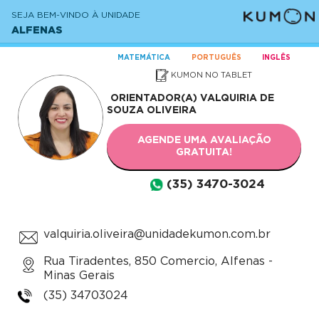
SEJA BEM-VINDO À UNIDADE
ALFENAS
MATEMÁTICA
PORTUGUÊS
INGLÊS
KUMON NO TABLET
ORIENTADOR(A)
VALQUIRIA DE
SOUZA OLIVEIRA
AGENDE UMA AVALIAÇÃO
GRATUITA!
(35) 3470-3024
valquiria.oliveira@unidadekumon.com.br
Rua Tiradentes, 850 Comercio, Alfenas -
Minas Gerais
(35) 34703024