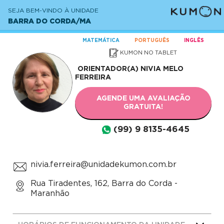
SEJA BEM-VINDO À UNIDADE
BARRA DO CORDA/MA
MATEMÁTICA
PORTUGUÊS
INGLÊS
KUMON NO TABLET
ORIENTADOR(A)
NIVIA MELO
FERREIRA
AGENDE UMA AVALIAÇÃO
GRATUITA!
(99) 9 8135-4645
nivia.ferreira@unidadekumon.com.br
Rua Tiradentes, 162, Barra do Corda -
Maranhão