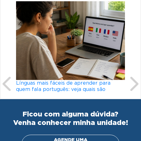
Previous
Ne
Línguas mais fáceis de aprender para
Conheça os 
quem fala português: veja quais são
didático d
Ficou com alguma dúvida?
Venha conhecer minha unidade!
AGENDE UMA