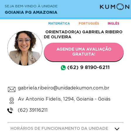
SEJA BEM-VINDO À UNIDADE
GOIANIA PQ AMAZONIA
MATEMÁTICA
PORTUGUÊS
INGLÊS
ORIENTADOR(A)
GABRIELA RIBEIRO
DE OLIVEIRA
AGENDE UMA AVALIAÇÃO
GRATUITA!
(62) 9 8190-6211
gabriela.ribeiro@unidadekumon.com.br
Av Antonio Fidelis, 1294, Goiania - Goiás
(62) 39116211
HORÁRIOS DE FUNCIONAMENTO DA UNIDADE