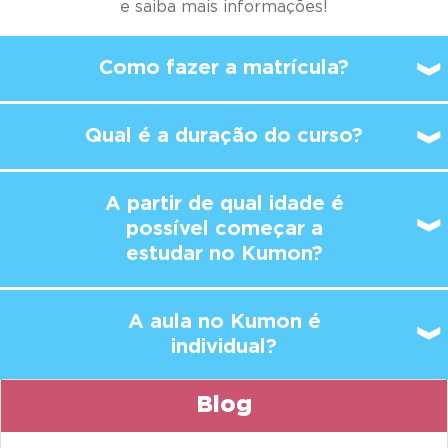
e saiba mais informações!
Como fazer a matrícula?
Qual é a duração do curso?
A partir de qual idade é
possível
começar a
estudar no Kumon?
A aula no Kumon é
individual?
Blog