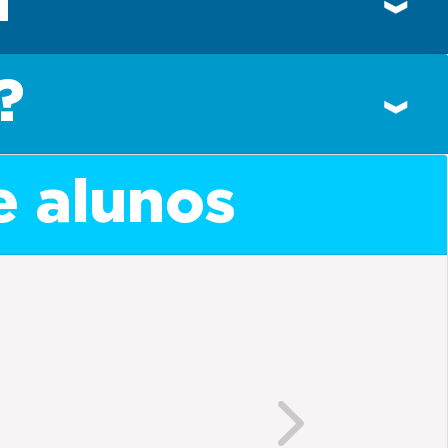
n
?
e alunos
Next