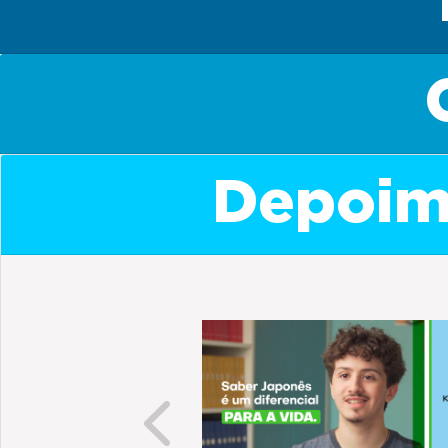
Depoime
Previous