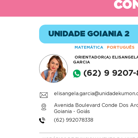
CON
UNIDADE GOIANIA 2
MATEMÁTICA
PORTUGUÊS
ORIENTADOR(A)
ELISANGELA
GARCIA
(62) 9 9207
elisangela.garcia@unidadekumon.
Avenida Boulevard Conde Dos Arco
Goiania - Goiás
(62) 992078338