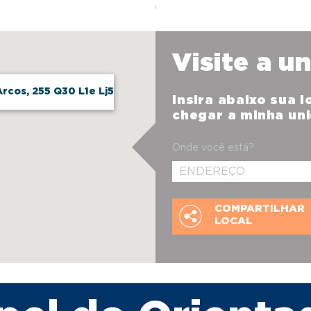
Visite a u
rcos, 255 Q30 L1e Lj5
Insira abaixo sua 
chegar a minha un
Onde você está?
COMPARTILHAR
LOCAL