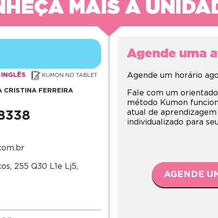
HEÇA MAIS A UNIDA
Agende uma av
Agende um horário agor
INGLÊS
KUMON NO TABLET
 CRISTINA FERREIRA
Fale com um orientado
método Kumon funciona,
atual de aprendizagem
-8338
individualizado para s
com.br
s, 255 Q30 L1e Lj5,
AGENDE UM