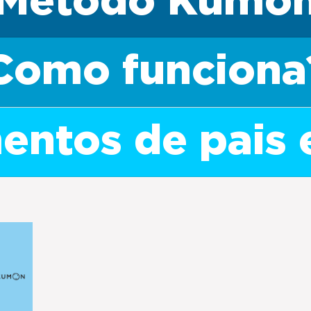
Método Kumo
Como funciona
ntos de pais 