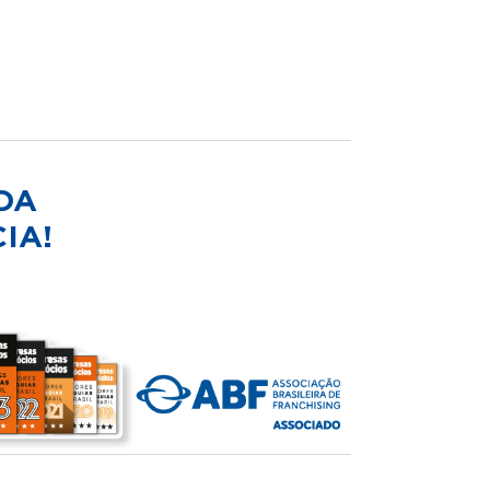
DA
IA!