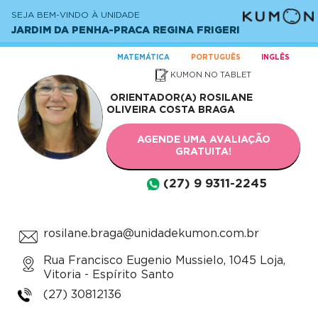
SEJA BEM-VINDO À UNIDADE
JARDIM DA PENHA-PRACA REGINA FRIGERI
MATEMÁTICA
PORTUGUÊS
INGLÊS
KUMON NO TABLET
ORIENTADOR(A)
ROSILANE
OLIVEIRA COSTA BRAGA
AGENDE UMA AVALIAÇÃO
GRATUITA!
(27) 9 9311-2245
rosilane.braga@unidadekumon.com.br
Rua Francisco Eugenio Mussielo, 1045 Loja,
Vitoria - Espírito Santo
(27) 30812136