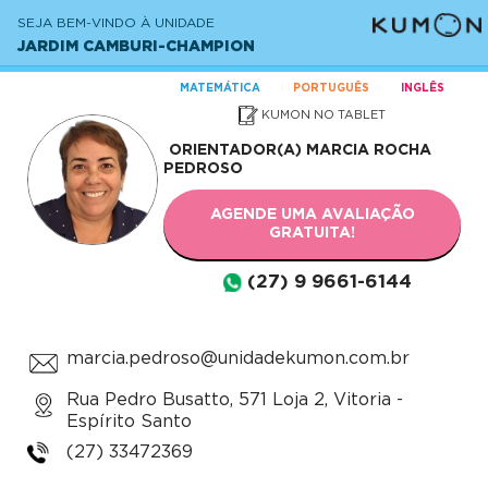
SEJA BEM-VINDO À UNIDADE
JARDIM CAMBURI-CHAMPION
MATEMÁTICA
PORTUGUÊS
INGLÊS
KUMON NO TABLET
ORIENTADOR(A)
MARCIA ROCHA
PEDROSO
AGENDE UMA AVALIAÇÃO
GRATUITA!
(27) 9 9661-6144
marcia.pedroso@unidadekumon.com.br
Rua Pedro Busatto, 571 Loja 2, Vitoria -
Espírito Santo
(27) 33472369