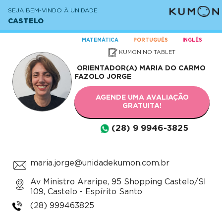
SEJA BEM-VINDO À UNIDADE
CASTELO
MATEMÁTICA
PORTUGUÊS
INGLÊS
KUMON NO TABLET
ORIENTADOR(A)
MARIA DO CARMO
FAZOLO JORGE
AGENDE UMA AVALIAÇÃO
GRATUITA!
(28) 9 9946-3825
maria.jorge@unidadekumon.com.br
Av Ministro Araripe, 95 Shopping Castelo/Sl
109, Castelo - Espírito Santo
(28) 999463825