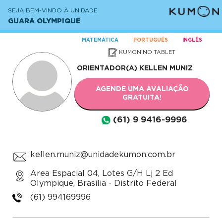
SEJA BEM-VINDO À UNIDADE
GUARA OLYMPIQUE
MATEMÁTICA
PORTUGUÊS
INGLÊS
KUMON NO TABLET
ORIENTADOR(A)
KELLEN MUNIZ
AGENDE UMA AVALIAÇÃO
GRATUITA!
(61) 9 9416-9996
kellen.muniz@unidadekumon.com.br
Area Espacial 04, Lotes G/H Lj 2 Ed
Olympique, Brasilia - Distrito Federal
(61) 994169996