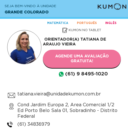
SEJA BEM-VINDO À UNIDADE
GRANDE COLORADO
MATEMÁTICA
PORTUGUÊS
INGLÊS
KUMON NO TABLET
ORIENTADOR(A)
TATIANA DE
ARAUJO VIEIRA
AGENDE UMA AVALIAÇÃO
GRATUITA!
(61) 9 8495-1020
tatiana.vieira@unidadekumon.com.br
Cond Jardim Europa 2, Area Comercial 1/2
Ed Porto Belo Sala 01, Sobradinho - Distrito
Federal
(61) 34836979