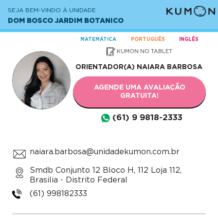
SEJA BEM-VINDO À UNIDADE
DOM BOSCO JARDIM BOTANICO
MATEMÁTICA
PORTUGUÊS
INGLÊS
KUMON NO TABLET
ORIENTADOR(A)
NAIARA BARBOSA
AGENDE UMA AVALIAÇÃO
GRATUITA!
(61) 9 9818-2333
naiara.barbosa@unidadekumon.com.br
Smdb Conjunto 12 Bloco H, 112 Loja 112,
Brasilia - Distrito Federal
(61) 998182333