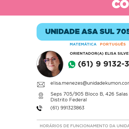
CO
UNIDADE ASA SUL 70
MATEMÁTICA
PORTUGUÊS
ORIENTADOR(A)
ELISA SILV
(61) 9 9132-
elisa.menezes@unidadekumon.co
Seps 705/905 Bloco B, 426 Salas 4
Distrito Federal
(61) 991323863
HORÁRIOS DE FUNCIONAMENTO DA UNID