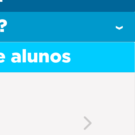
?
e alunos
Next