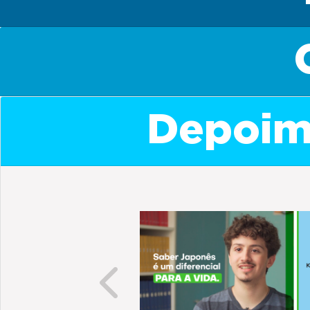
Depoime
Previous