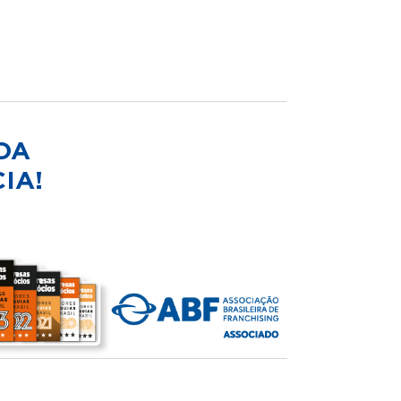
DA
IA!