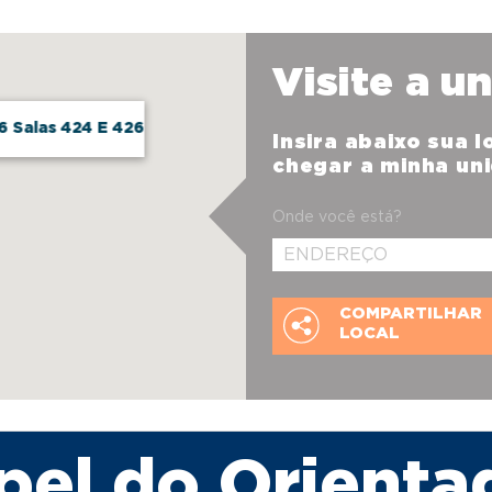
Visite a u
6 Salas 424 E 426
Insira abaixo sua 
chegar a minha un
Onde você está?
COMPARTILHAR
LOCAL
pel do Orienta