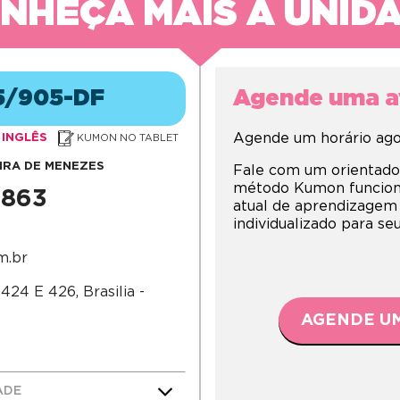
NHEÇA MAIS A UNID
5/905-DF
Agende uma av
Agende um horário agor
INGLÊS
KUMON NO TABLET
EIRA DE MENEZES
Fale com um orientado
método Kumon funciona,
3863
atual de aprendizagem
individualizado para s
m.br
24 E 426, Brasilia -
AGENDE UM
ADE