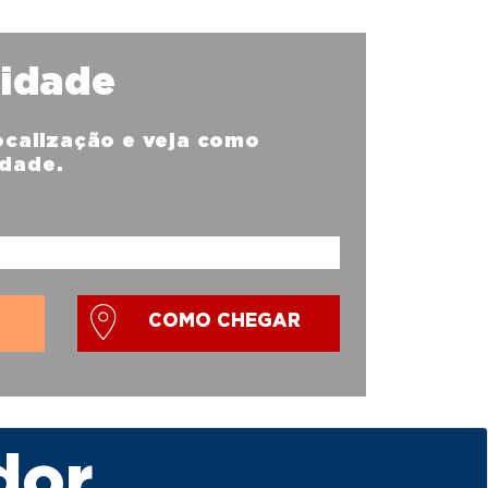
nidade
localização e veja como
idade.
COMO CHEGAR
dor