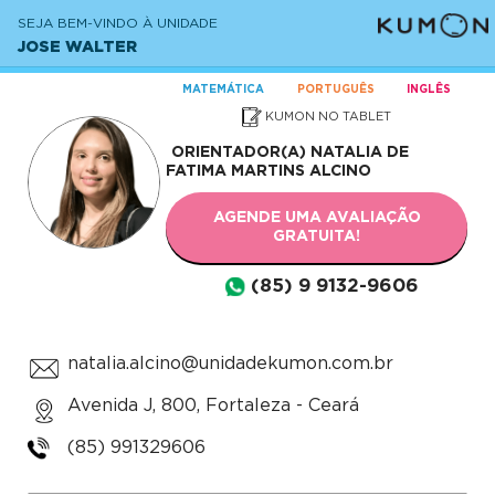
SEJA BEM-VINDO À UNIDADE
JOSE WALTER
MATEMÁTICA
PORTUGUÊS
INGLÊS
KUMON NO TABLET
ORIENTADOR(A)
NATALIA DE
FATIMA MARTINS ALCINO
AGENDE UMA AVALIAÇÃO
GRATUITA!
(85) 9 9132-9606
natalia.alcino@unidadekumon.com.br
Avenida J, 800, Fortaleza - Ceará
(85) 991329606