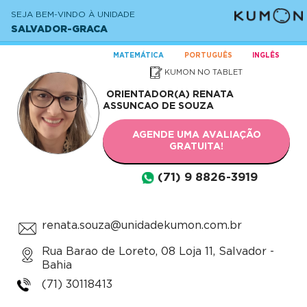
SEJA BEM-VINDO À UNIDADE
SALVADOR-GRACA
MATEMÁTICA
PORTUGUÊS
INGLÊS
KUMON NO TABLET
ORIENTADOR(A)
RENATA
ASSUNCAO DE SOUZA
AGENDE UMA AVALIAÇÃO
GRATUITA!
(71) 9 8826-3919
renata.souza@unidadekumon.com.br
Rua Barao de Loreto, 08 Loja 11, Salvador -
Bahia
(71) 30118413