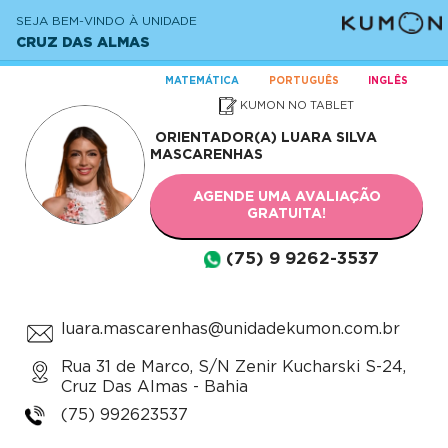
SEJA BEM-VINDO À UNIDADE
CRUZ DAS ALMAS
MATEMÁTICA
PORTUGUÊS
INGLÊS
KUMON NO TABLET
ORIENTADOR(A)
LUARA SILVA
MASCARENHAS
AGENDE UMA AVALIAÇÃO
GRATUITA!
(75) 9 9262-3537
luara.mascarenhas@unidadekumon.com.br
Rua 31 de Marco, S/N Zenir Kucharski S-24,
Cruz Das Almas - Bahia
(75) 992623537