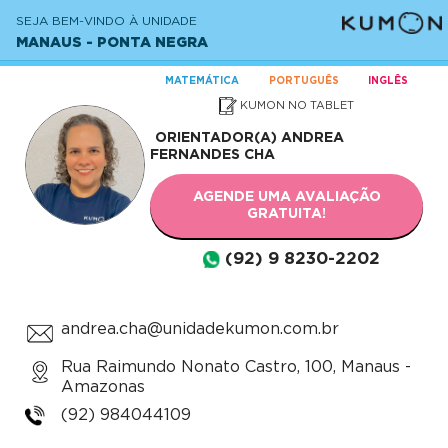
SEJA BEM-VINDO À UNIDADE
MANAUS - PONTA NEGRA
MATEMÁTICA
PORTUGUÊS
INGLÊS
KUMON NO TABLET
ORIENTADOR(A)
ANDREA
FERNANDES CHA
AGENDE UMA AVALIAÇÃO
GRATUITA!
(92) 9 8230-2202
andrea.cha@unidadekumon.com.br
Rua Raimundo Nonato Castro, 100, Manaus -
Amazonas
(92) 984044109