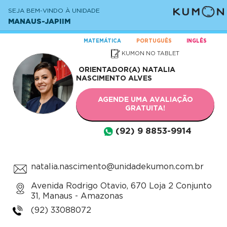
SEJA BEM-VINDO À UNIDADE
MANAUS-JAPIIM
MATEMÁTICA
PORTUGUÊS
INGLÊS
KUMON NO TABLET
ORIENTADOR(A)
NATALIA
NASCIMENTO ALVES
AGENDE UMA AVALIAÇÃO
GRATUITA!
(92) 9 8853-9914
natalia.nascimento@unidadekumon.com.br
Avenida Rodrigo Otavio, 670 Loja 2 Conjunto
31, Manaus - Amazonas
(92) 33088072