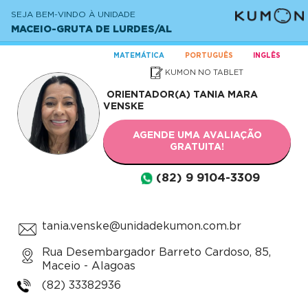
SEJA BEM-VINDO À UNIDADE
MACEIO-GRUTA DE LURDES/AL
MATEMÁTICA
PORTUGUÊS
INGLÊS
KUMON NO TABLET
ORIENTADOR(A)
TANIA MARA
VENSKE
AGENDE UMA AVALIAÇÃO
GRATUITA!
(82) 9 9104-3309
tania.venske@unidadekumon.com.br
Rua Desembargador Barreto Cardoso, 85,
Maceio - Alagoas
(82) 33382936