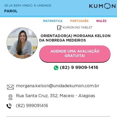
SEJA BEM-VINDO À UNIDADE
FAROL
MATEMÁTICA
PORTUGUÊS
INGLÊS
KUMON NO TABLET
ORIENTADOR(A)
MORGANA KELSON
DA NOBREGA MEDEIROS
AGENDE UMA AVALIAÇÃO
GRATUITA!
(82) 9 9909-1416
morgana.kelson@unidadekumon.com.br
Rua Santa Cruz, 352, Maceio - Alagoas
(82) 999091416