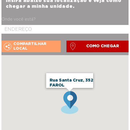
Insira abaixo sua localização e veja como
chegar a minha unidade.
Onde você está?
COMPARTILHAR
COMO CHEGAR
LOCAL
Rua Santa Cruz, 352
FAROL