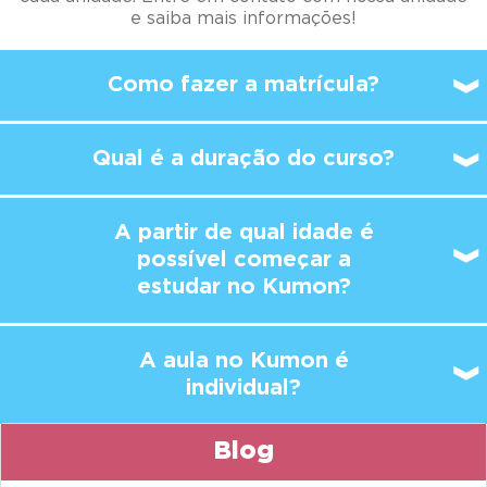
e saiba mais informações!
Como fazer a matrícula?
Qual é a duração do curso?
A partir de qual idade é
possível
começar a
estudar no Kumon?
A aula no Kumon é
individual?
Blog