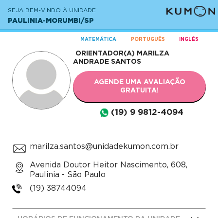
SEJA BEM-VINDO À UNIDADE
PAULINIA-MORUMBI/SP
MATEMÁTICA
PORTUGUÊS
INGLÊS
ORIENTADOR(A)
MARILZA
ANDRADE SANTOS
AGENDE UMA AVALIAÇÃO
GRATUITA!
(19) 9 9812-4094
marilza.santos@unidadekumon.com.br
Avenida Doutor Heitor Nascimento, 608,
Paulinia - São Paulo
(19) 38744094