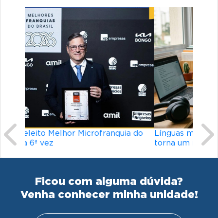
Previous
Ne
Línguas mais difíceis do mundo: o que
torna um idioma desafiador?
Ficou com alguma dúvida?
Venha conhecer minha unidade!