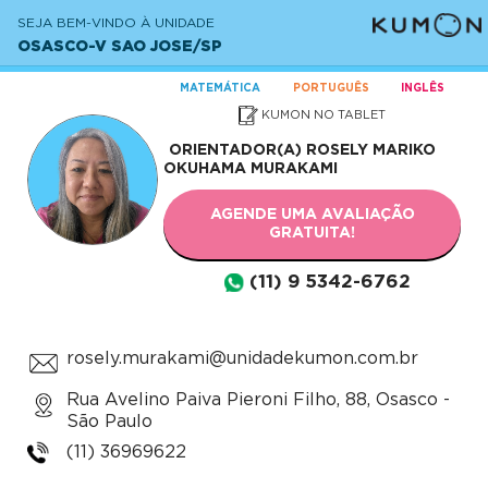
SEJA BEM-VINDO À UNIDADE
OSASCO-V SAO JOSE/SP
MATEMÁTICA
PORTUGUÊS
INGLÊS
KUMON NO TABLET
ORIENTADOR(A)
ROSELY MARIKO
OKUHAMA MURAKAMI
AGENDE UMA AVALIAÇÃO
GRATUITA!
(11) 9 5342-6762
rosely.murakami@unidadekumon.com.br
Rua Avelino Paiva Pieroni Filho, 88, Osasco -
São Paulo
(11) 36969622