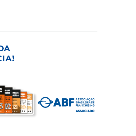
DA
IA!