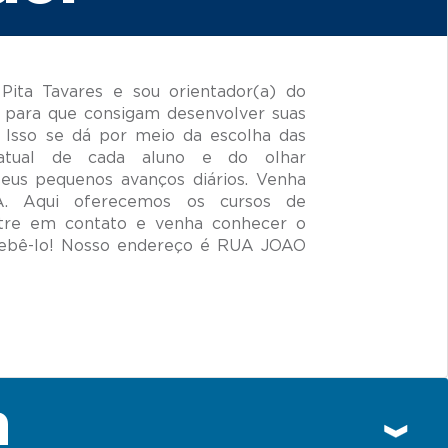
ita Tavares e sou orientador(a) do
 para que consigam desenvolver suas
 Isso se dá por meio da escolha das
 atual de cada aluno e do olhar
seus pequenos avanços diários. Venha
VA. Aqui oferecemos os cursos de
ntre em contato e venha conhecer o
ebê-lo! Nosso endereço é RUA JOAO
n