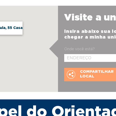
Visite a u
ula, 55 Casa
Insira abaixo sua 
chegar a minha un
Onde você está?
COMPARTILHAR
LOCAL
pel do Orienta