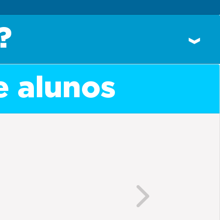
?
e alunos
Next