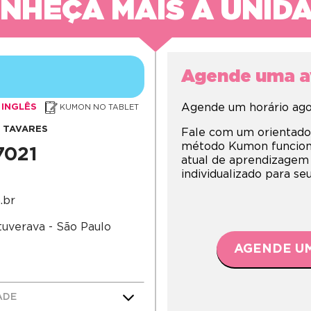
NHEÇA MAIS A UNID
Agende uma av
Agende um horário agor
INGLÊS
KUMON NO TABLET
A TAVARES
Fale com um orientado
método Kumon funciona,
7021
atual de aprendizagem
individualizado para s
.br
tuverava - São Paulo
AGENDE UM
ADE