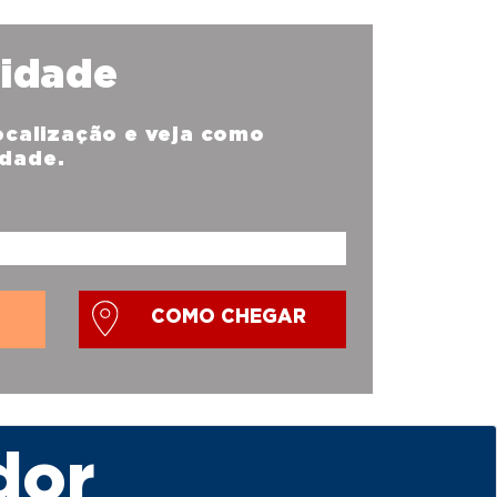
nidade
localização e veja como
idade.
COMO CHEGAR
dor