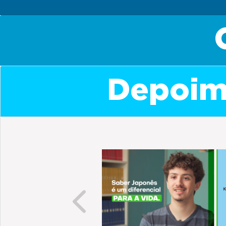
Depoime
Previous