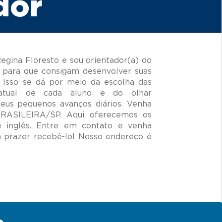
dor
gina Floresto e sou orientador(a) do
 para que consigam desenvolver suas
 Isso se dá por meio da escolha das
 atual de cada aluno e do olhar
seus pequenos avanços diários. Venha
BRASILEIRA/SP. Aqui oferecemos os
e inglês. Entre em contato e venha
prazer recebê-lo! Nosso endereço é