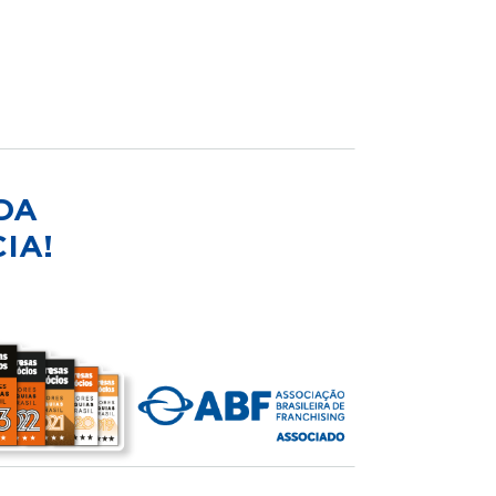
DA
IA!