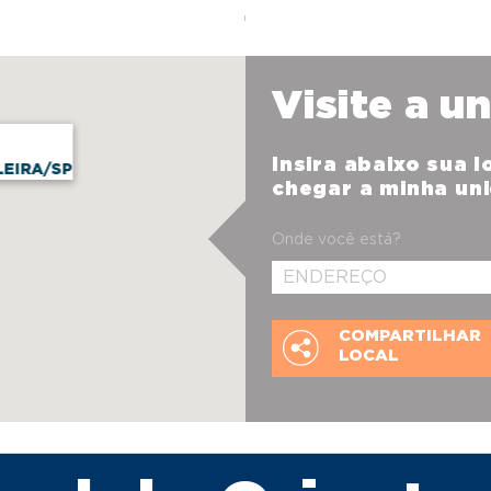
Visite a u
Insira abaixo sua 
LEIRA/SP
chegar a minha un
Onde você está?
COMPARTILHAR
LOCAL