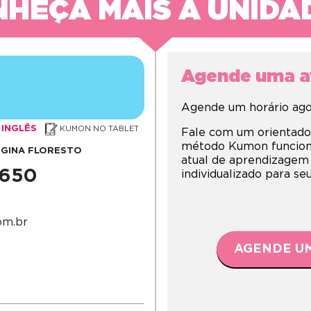
HEÇA MAIS A UNIDA
Agende uma av
Agende um horário agor
INGLÊS
KUMON NO TABLET
Fale com um orientado
método Kumon funciona,
EGINA FLORESTO
atual de aprendizagem
1650
individualizado para s
om.br
AGENDE UM