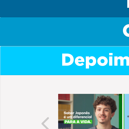
Depoime
Previous