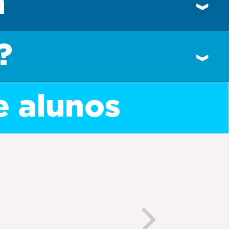
n
?
e alunos
Next