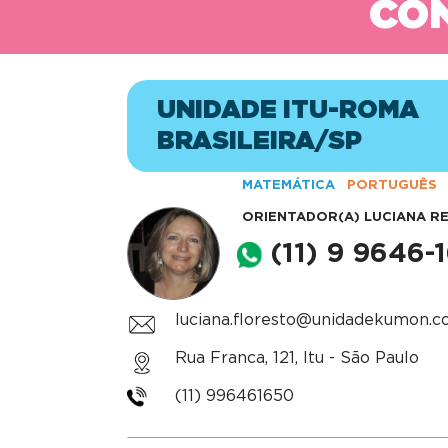
CON
UNIDADE ITU-ROMA
BRASILEIRA/SP
MATEMÁTICA
PORTUGUÊS
ORIENTADOR(A)
LUCIANA R
(11) 9 9646-
luciana.floresto@unidadekumon.c
Rua Franca, 121, Itu - São Paulo
(11) 996461650