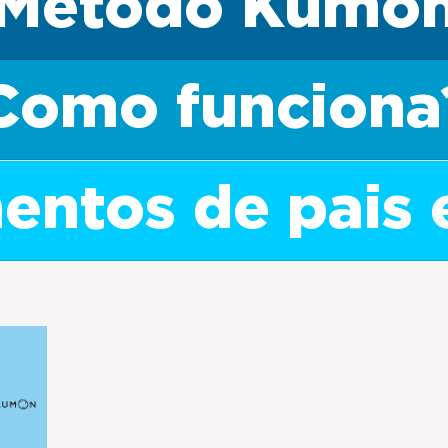
Método Kumo
Como funciona
ntos de pais 